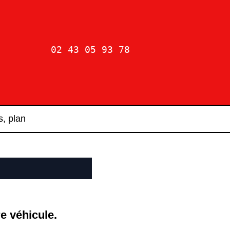
02 43 05 93 78
s, plan
e véhicule.