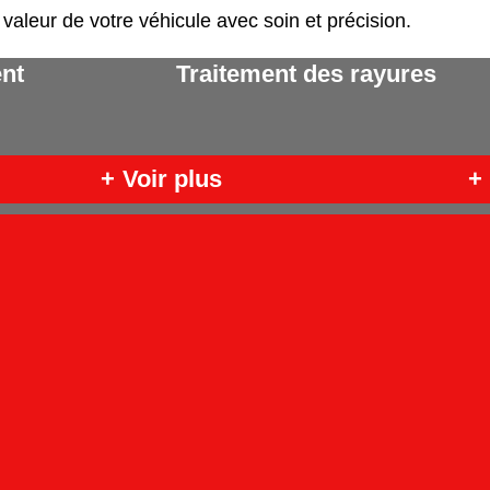
valeur de votre véhicule avec soin et précision.
nt
Traitement des rayures
+
Voir plus
+